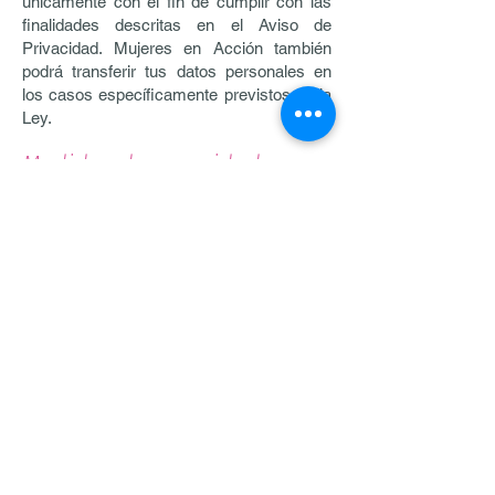
únicamente con el fin de cumplir con las
finalidades descritas en el Aviso de
Privacidad. Mujeres en Acción también
podrá transferir tus datos personales en
los casos específicamente previstos en la
Ley.
Medidas de seguridad
Mujeres en Acción ha adoptado y
mantiene las medidas de seguridad,
administrativas, técnicas y físicas,
necesarias y a su alcance para proteger
los datos personales contra daño, pérdida,
alteración, destrucción o el uso, acceso o
tratamiento no autorizado.
Derechos con respecto a tus
datos personales
Como titular de datos personales, puedes