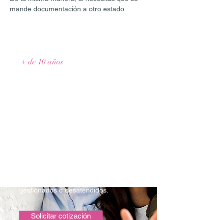
mande documentación a otro estado
+ de 10 años
de experiencia
acumulada
Solicita una
cotización
Contamos con diferentes esquemas
y facilidades de pagos para
asegurar que tengas acceso a una
defensa y un servicio de excelencia
por una cantidad razonable, sin
sorpresas por juicios mal
gestionados o desatendidos.
Solicitar cotización