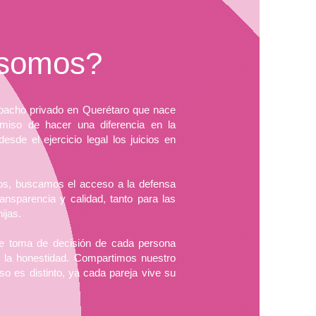
 somos?
pacho privado en Querétaro que nace
miso de hacer una diferencia en la
sde el ejercicio legal los juicios en
os, buscamos el acceso a la defensa
ansparencia y calidad, tanto para las
ijas.
 toma de decisión de cada persona
y la honestidad. Compartimos nuestro
o es distinto, ya cada pareja vive su