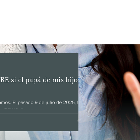
mativo de
cción
E si el papá de mis hijos ya
e 2025, la
 (SCJN) dio un paso...