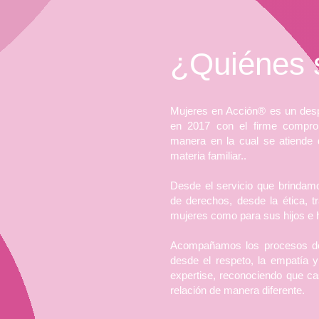
¿Quiénes
Mujeres en Acción® es un des
en 2017 con el firme compro
manera en la cual se atiende de
materia familiar..
Desde el servicio que brindam
de derechos, desde la ética, tr
mujeres como para sus hijos e h
Acompañamos los procesos de
desde el respeto, la empatía 
expertise, reconociendo que cas
relación de manera diferente.