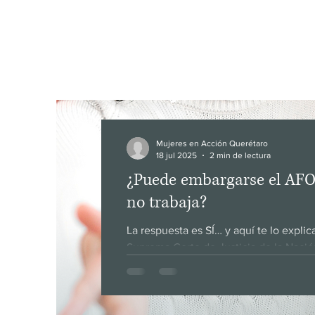
Boletín infor
Mujeres en A
Mujeres en Acción Querétaro
18 jul 2025
2 min de lectura
¿Puede embargarse el AFOR
no trabaja?
La respuesta es SÍ… y aquí te lo explicamos. El pasado 9 de julio d
Suprema Corte de Justicia de la Nación